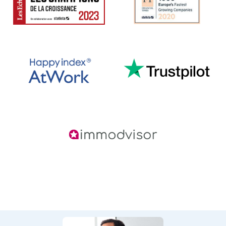
les-echos
ft
happy-at-work
trustpilot
immodvisor