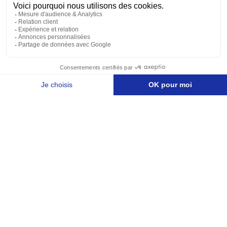
Vous hésitez à investir en Bourse en 2026 ? Vous
pensez que c’est trop complexe voire inaccessible
?...
Lire l'article
Voir plus d'articles
Nous contacter
Mentions légales
Protection des données personnelles
Nos agences
Réclamation et médiation
Conditions générales d'utilisation