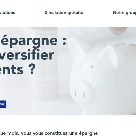
olutions
Simulation gratuite
Notre grou
'épargne :
versifier
nts ?
ine
que mois, vous vous constituez une épargne