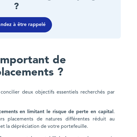
?
dez à être rappelé
 important de
 placements ?
oncilier deux objectifs essentiels recherchés par
cements en limitant le risque de perte en capital
.
urs placements de natures différentes réduit au
et la dépréciation de votre portefeuille.