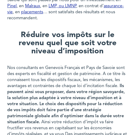
Savoie qui sont passés par nous pour un investissement en
Pinel
, en
Malraux
, en
LMP, ou LMNP
, en contrat d’
assurance-
vie
, en
placements
… sont satisfaits des résultats et nous
recommandent.
Réduire vos impôts sur le
revenu quel que soit votre
niveau d’imposition
Nos consultants en Genevois Français et Pays de Savoie sont
des experts en fiscalité et gestion de patrimoine. A ce titre ils
connaissent tous les dispositifs fiscaux, les mécanismes, les
avantages et contraintes de chaque loi d’incitation fiscale.
Ils
peuvent ainsi vous proposer, dans votre région savoyarde,
la solution plus adaptée à votre niveau d’imposition et à
votre situation.
Le choix des dispositifs pour la réduction
de vos impôts doit faire partie d’une stratégie
patrimoniale globale afin d’optimiser dans la durée votre
situation fiscale.
Ainsi votre réduction d’impôt va faire
fructifier vos revenus en capitalisant sur les économies
d’impôts réalisées. et va vous Des investissements judicieux et