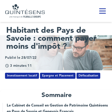
Toggl
Home page
Habitant des Pays de
Savoie : comment payer
moins d'impôt ?
Publié le 28/07/22
3 minutes 11
Investissement locatif
Epargne et Placement
Défiscalisation
Sommaire
Le Cabinet de Conseil en Gestion de Patrimoine Quintésens
en Pays de Savoie et Genevois Français