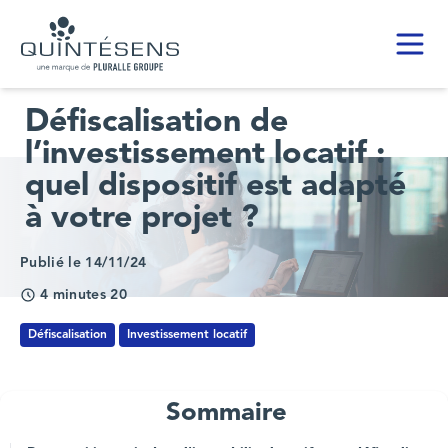
Toggl
Home page
Défiscalisation de
l’investissement locatif :
quel dispositif est adapté
à votre projet ?
Publié le 14/11/24
4 minutes 20
Défiscalisation
Investissement locatif
Sommaire