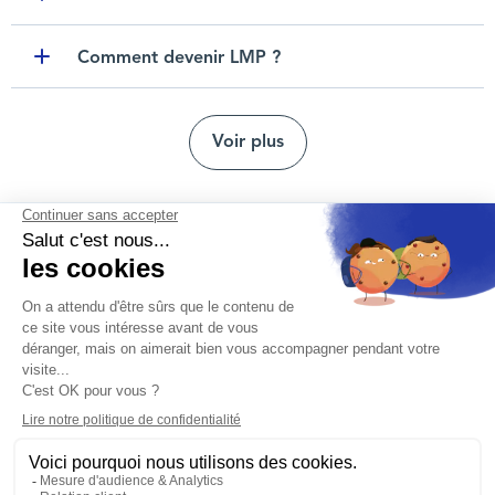
Toggle item
Comment devenir LMP ?
Toggle item
Voir plus
Nous contacter
Mentions légales
Protection des données personnelles
Nos agences
Réclamation et médiation
Conditions générales d'utilisation