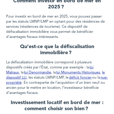
Comment investir en bord de mer en
2025 ?
Pour investir en bord de mer en 2025, vous pouvez passer
par les statuts LMNP/LMP en optant pour des résidences de
services (résidences de tourisme). Ce dispositif de
défiscalisation immobilière vous permet de bénéficier
d’avantages fiscaux intéressants.
Qu’est-ce que la défiscalisation
immobilière ?
La défiscalisation immobilière correspond à plusieurs
dispositifs créés par l’État, comme par exemple : la
loi
Malraux
, la
loi Denormandie
, la
loi Monuments Historiques
,
le
dispositif LLI
, les statuts LMNP/LMP, le
déficit foncier
ou la
nue-
propriété
. En contrepartie de l’acquisition d’un bien neuf ou
ancien pour le mettre en location, l’investisseur bénéficie
d’avantages fiscaux.
Investissement locatif en bord de mer :
comment choisir son bien ?