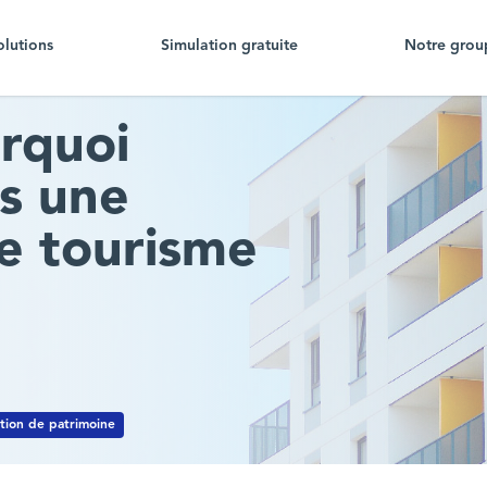
olutions
Simulation gratuite
Notre grou
rquoi
ns une
e tourisme
tion de patrimoine