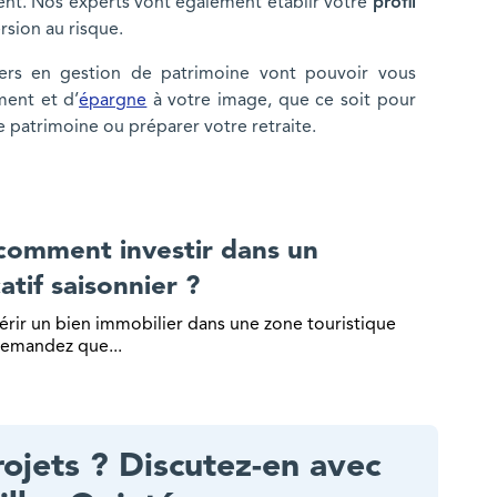
ement. Nos experts vont également établir votre
profil
rsion au risque.
llers en gestion de patrimoine vont pouvoir vous
ment et d’
épargne
à votre image, que ce soit pour
 patrimoine ou préparer votre retraite.
 logement locatif saisonnier ?
comment investir dans un
tif saisonnier ?
érir un bien immobilier dans une zone touristique
demandez que...
ojets ? Discutez-en avec