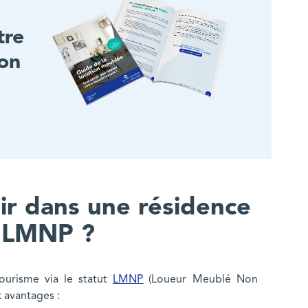
tre
ion
ir dans une résidence
n LMNP ?
ourisme via le statut
LMNP
(Loueur Meublé Non
 avantages :