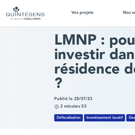
Vos projets
Nos s
Home page
LMNP : pou
investir da
résidence d
?
Publié le 25/07/23
2 minutes 53
Défiscalisation
Investissement locatif
Ges