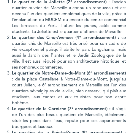
e
Le quartier de la Joliette (2
arrondissement) :
l’ancien
quartier ouvrier de Marseille a connu un renouveau et est
devenu l’un des quartiers emblématiques de la ville, grâce à
l’implantation du MUCEM ou encore du centre commercial
Les Terrasses du Port. Il attire les jeunes, actifs comme
étudiants. La Joliette est le quartier d’affaires de Marseille.
e
Le quartier des Cinq-Avenues (4
arrondissement) :
ce
quartier chic de Marseille est très prisé pour son cadre de
vie exceptionnel puisqu’il abrite le parc Longchamp, mais
aussi le Jardin des Plantes et le Jardin Zoologique de la
ville. Il est aussi réputé pour son architecture historique, et
ses nombreux commerces.
e
Le quartier de Notre-Dame-du-Mont (6
arrondissement)
:
de la place Castellane à Notre-Dame-du-Mont, jusqu’au
e
cours Julien, le 6
arrondissement de Marseille est l’un des
quartiers névralgiques de la ville, bien desservi, qui plaît aux
étudiants, aux cadres et aux touristes pour son esprit
bohème.
e
Le quartier de la Corniche (7
arrondissement) :
il s’agit
de l’un des plus beaux quartiers de Marseille, idéalement
situé les pieds dans l’eau, réputé pour ses appartements
bourgeois et luxueux.
e
Le quartier de la Pointe-Rouge (8
arrondissement) :