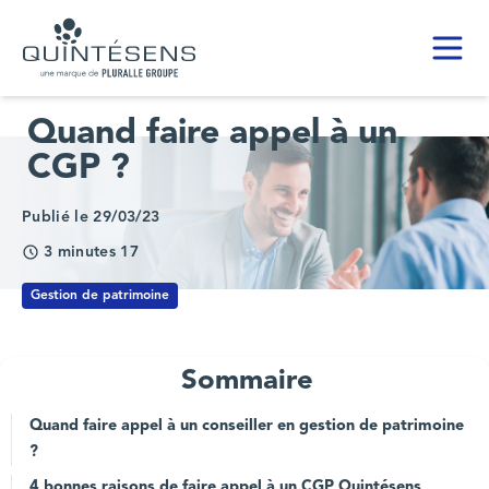
Toggl
Home page
Quand faire appel à un
CGP ?
Publié le 29/03/23
3 minutes 17
Gestion de patrimoine
Sommaire
Quand faire appel à un conseiller en gestion de patrimoine
?
4 bonnes raisons de faire appel à un CGP Quintésens