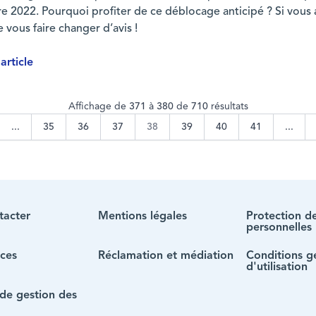
 2022. Pourquoi profiter de ce déblocage anticipé ? Si vous
 vous faire changer d’avis !
'article
 de l’épargne salariale ?
Affichage de
371
à
380
de
710
résultats
...
35
36
37
38
39
40
41
...
tacter
Mentions légales
Protection d
personnelles
ces
Réclamation et médiation
Conditions g
d'utilisation
 de gestion des