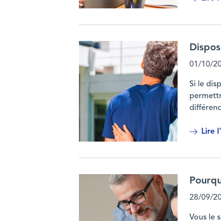
Le crédit d’impôt instantané s’applique 
Disposi
01/10/2
Si le dis
permettr
différenc
Lire l
Dispositifs Pinel et Super Pinel : ce qui
Pourqu
28/09/2
Vous le s