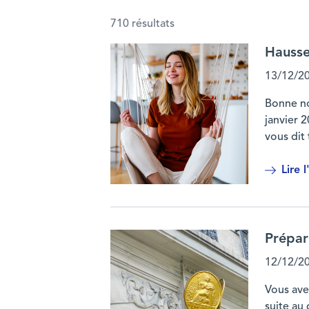
710 résultats
Hausse
13/12/2
Bonne no
janvier 2
vous dit 
Lire l
Hausse du PEL : une bonne nouvelle pou
Prépar
12/12/2
Vous ave
suite au