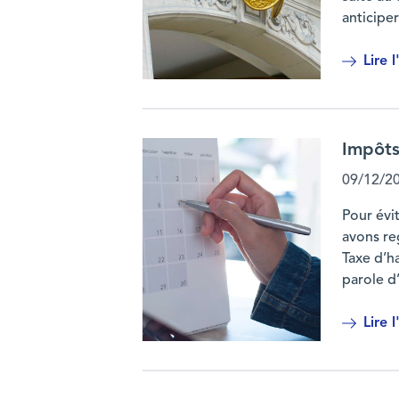
anticipe
Lire l
Préparer sa succession : 10 termes que 
Impôts 
09/12/2
Pour évi
avons re
Taxe d’ha
parole d
Lire l
Impôts : zoom sur le calendrier fiscal de