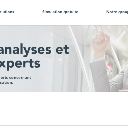
olutions
Simulation gratuite
Notre grou
analyses et
experts
perts concernant
sation.