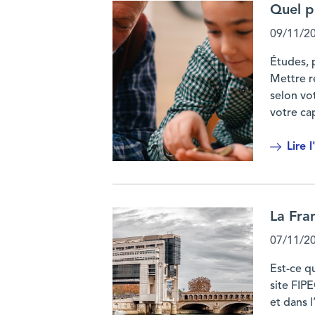
Quel p
09/11/2
Études, 
Mettre r
selon vo
votre cap
Lire l
Quel produit d’épargne choisir selon so
La Fra
07/11/2
Est-ce qu
site FIP
et dans 