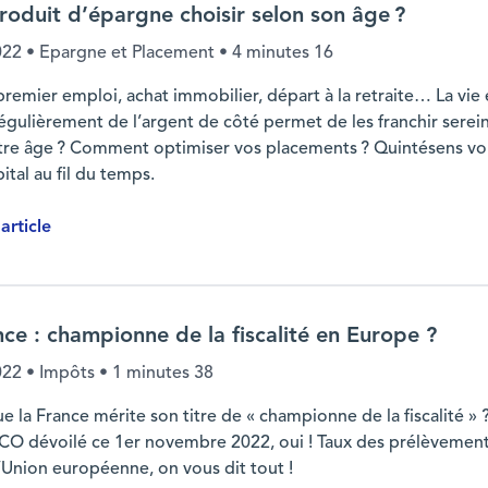
roduit d’épargne choisir selon son âge ?
022
• Epargne et Placement •
4 minutes 16
premier emploi, achat immobilier, départ à la retraite… La vie
égulièrement de l’argent de côté permet de les franchir sere
tre âge ? Comment optimiser vos placements ? Quintésens vous 
ital au fil du temps.
'article
n âge ?
nce : championne de la fiscalité en Europe ?
022
• Impôts •
1 minutes 38
e la France mérite son titre de « championne de la fiscalité » 
ECO dévoilé ce 1er novembre 2022, oui ! Taux des prélèvements
l’Union européenne, on vous dit tout !