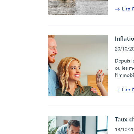
Lire l
La France : championne de la fiscalité e
Inflati
20/10/2
Depuis l
où les mé
l’immobi
Lire l
Inflation : quelles conséquences sur vos
Taux d’
18/10/2