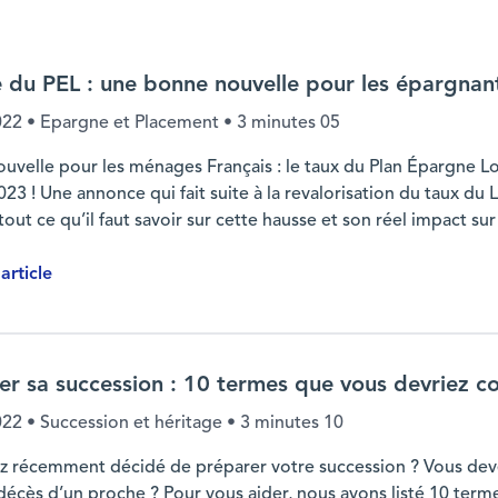
 du PEL : une bonne nouvelle pour les épargnan
022
• Epargne et Placement •
3 minutes 05
uvelle pour les ménages Français : le taux du Plan Épargne Lo
023 ! Une annonce qui fait suite à la revalorisation du taux du 
tout ce qu’il faut savoir sur cette hausse et son réel impact su
'article
r les épargnants ?
er sa succession : 10 termes que vous devriez c
022
• Succession et héritage •
3 minutes 10
z récemment décidé de préparer votre succession ? Vous devez 
 décès d’un proche ? Pour vous aider, nous avons listé 10 ter