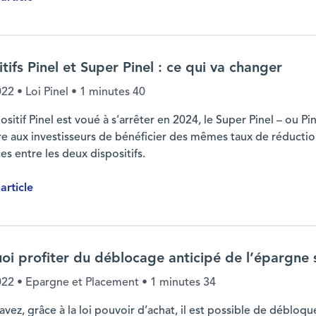
désormais à la garde d’enfants de plus de six ans
tifs Pinel et Super Pinel : ce qui va changer
022
• Loi Pinel •
1 minutes 40
positif Pinel est voué à s’arrêter en 2024, le Super Pinel – ou Pin
e aux investisseurs de bénéficier des mêmes taux de réduction
es entre les deux dispositifs.
'article
 va changer
oi profiter du déblocage anticipé de l’épargne s
022
• Epargne et Placement •
1 minutes 34
avez, grâce à la loi pouvoir d’achat, il est possible de débloq