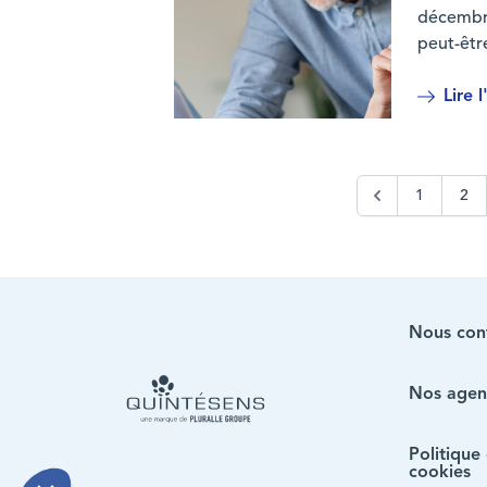
décembre
peut-être
Lire l
Pourquoi profiter du déblocage anticipé
1
2
Nous con
Nos agen
Home page
Politique
cookies