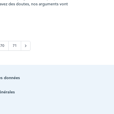
 avez des doutes, nos arguments vont
70
71
es données
énérales