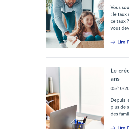
Vous sou
: le tau
ce taux ?
vous deve
Lire l
Taux d’usure : définition, calcul et impa
Le cré
ans
05/10/2
Depuis l
plus de 
des famil
Lire l