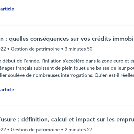
'article
n Europe ?
on : quelles conséquences sur vos crédits immobil
022
• Gestion de patrimoine •
3 minutes 50
e début de l’année, l’inflation s’accélère dans la zone euro et
nages français subissent de plein fouet une baisse de leur pouvo
lier soulève de nombreuses interrogations. Qu’en est-il réelle
'article
 crédits immobiliers ?
usure : définition, calcul et impact sur les empr
022
• Gestion de patrimoine •
2 minutes 27