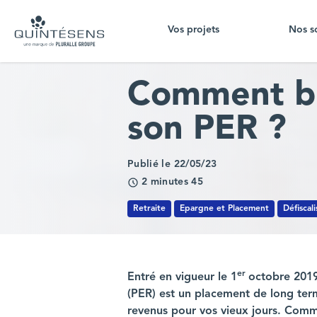
Vos projets
Nos s
Home page
Comment bi
son PER ?
Publié le 22/05/23
2 minutes 45
Retraite
Epargne et Placement
Défiscali
er
Entré en vigueur le 1
octobre 2019
(PER) est un placement de long te
revenus pour vos vieux jours. Comm