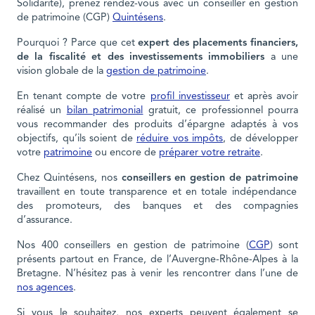
Solidarité), prenez rendez-vous avec un conseiller en gestion
de patrimoine (CGP)
Quintésens
.
Pourquoi ? Parce que cet
expert des placements financiers,
de la fiscalité et des investissements immobiliers
a une
vision globale de la
gestion de patrimoine
.
En tenant compte de votre
profil investisseur
et après avoir
réalisé un
bilan patrimonial
gratuit, ce professionnel pourra
vous recommander des produits d’épargne adaptés à vos
objectifs, qu’ils soient de
réduire vos impôts
, de développer
votre
patrimoine
ou encore de
préparer votre retraite
.
Chez Quintésens, nos
conseillers en gestion de patrimoine
travaillent en toute transparence et en totale indépendance
des promoteurs, des banques et des compagnies
d’assurance.
Nos 400 conseillers en gestion de patrimoine (
CGP
) sont
présents partout en France, de l’Auvergne-Rhône-Alpes à la
Bretagne. N’hésitez pas à venir les rencontrer dans l’une de
nos agences
.
Si vous le souhaitez, nos experts peuvent également se