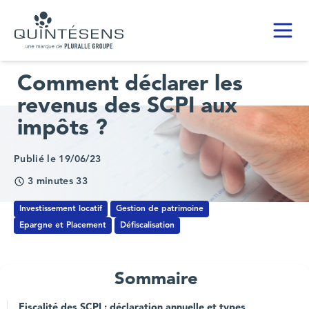
Toggl
Home page
Comment déclarer les
revenus des SCPI aux
impôts ?
Publié le 19/06/23
3 minutes 33
Investissement locatif
Gestion de patrimoine
Epargne et Placement
Défiscalisation
Sommaire
Fiscalité des SCPI : déclaration annuelle et types